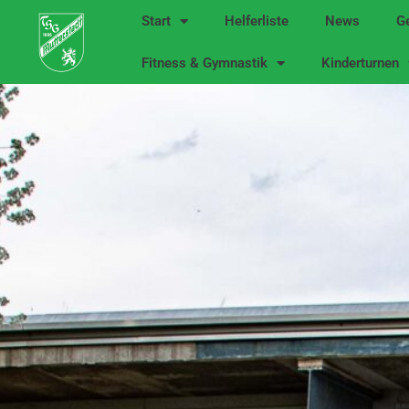
Zum
Start
Helferliste
News
Ge
Inhalt
springen
Fitness & Gymnastik
Kinderturnen