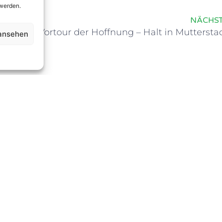
 werden.
NÄCHS
Vortour der Hoffnung – Halt in Muttersta
 ansehen
Erfolgreicher Erster Wettkampf Für
Die TSG Kids Beim Hallenpokal In
Iggelheim
Für 20 TSG Kids ging es am vergangenen
Samstag nach Iggelheim zu unserem ersten
Hallenpokal der Saison.