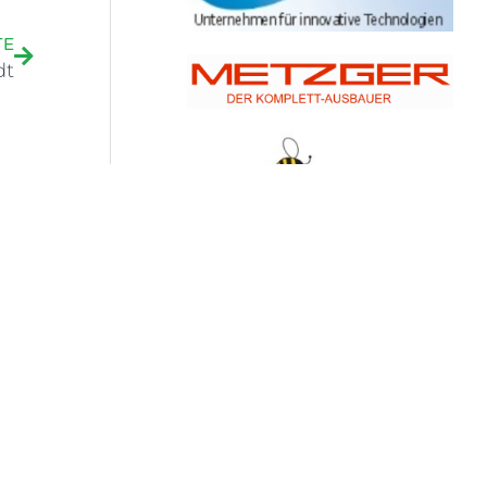
TE
dt