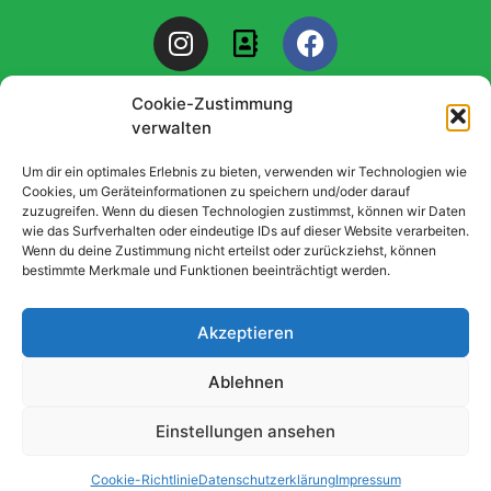
I
A
F
n
d
a
s
d
c
Cookie-Zustimmung
t
r
e
verwalten
a
e
b
g
s
o
© 2025 All rights TSG "1886" Mutterstadt. Design by Elementor
Um dir ein optimales Erlebnis zu bieten, verwenden wir Technologien wie
r
s
o
Cookies, um Geräteinformationen zu speichern und/oder darauf
zuzugreifen. Wenn du diesen Technologien zustimmst, können wir Daten
a
-
k
Datenschutzerklärung
wie das Surfverhalten oder eindeutige IDs auf dieser Website verarbeiten.
m
b
Wenn du deine Zustimmung nicht erteilst oder zurückziehst, können
o
bestimmte Merkmale und Funktionen beeinträchtigt werden.
o
k
Impressum
Akzeptieren
Ablehnen
Cookie-Richtlinie(EU)
Einstellungen ansehen
Cookie-Richtlinie
Datenschutzerklärung
Impressum