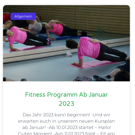
Allgemein
Fitness Programm Ab Januar
2023
Das Jahr 2023 kann beginnen! Und wir
erwarten euch in unserem neuen Kursplan
ab Januar! -Ab 10.01.2023 startet – Hallo!
Guten Morgen! -Am 11.01.2023 folgt – Fit am