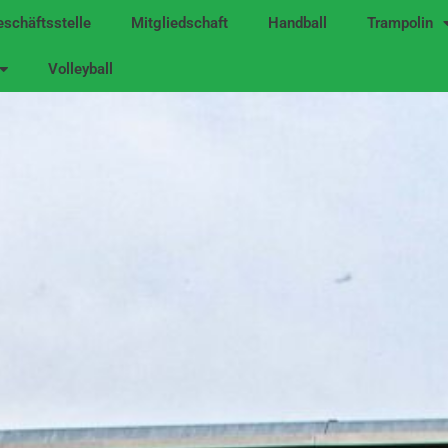
schäftsstelle
Mitgliedschaft
Handball
Trampolin
Volleyball