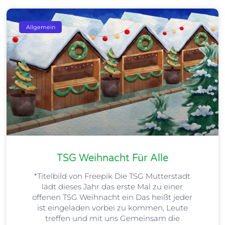
Allgemein
TSG Weihnacht Für Alle
*Titelbild von Freepik Die TSG Mutterstadt
lädt dieses Jahr das erste Mal zu einer
offenen TSG Weihnacht ein Das heißt jeder
ist eingeladen vorbei zu kommen, Leute
treffen und mit uns Gemeinsam die