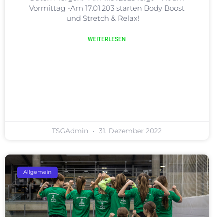
Vormittag -Am 17.01.203 starten Body Boost
und Stretch & Relax!
WEITERLESEN
TSGAdmin
31. Dezember 2022
Allgemein