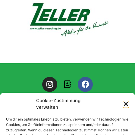
I
A
F
n
d
a
s
d
c
Cookie-Zustimmung
t
r
e
verwalten
a
e
b
g
s
o
© 2025 All rights TSG "1886" Mutterstadt. Design by Elementor
Um dir ein optimales Erlebnis zu bieten, verwenden wir Technologien wie
r
s
o
Cookies, um Geräteinformationen zu speichern und/oder darauf
zuzugreifen. Wenn du diesen Technologien zustimmst, können wir Daten
a
-
k
Datenschutzerklärung