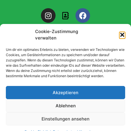
I
A
F
n
d
a
s
d
c
Cookie-Zustimmung
t
r
e
verwalten
a
e
b
g
s
o
© 2025 All rights TSG "1886" Mutterstadt. Design by Elementor
Um dir ein optimales Erlebnis zu bieten, verwenden wir Technologien wie
r
s
o
Cookies, um Geräteinformationen zu speichern und/oder darauf
zuzugreifen. Wenn du diesen Technologien zustimmst, können wir Daten
a
-
k
Datenschutzerklärung
wie das Surfverhalten oder eindeutige IDs auf dieser Website verarbeiten.
m
b
Wenn du deine Zustimmung nicht erteilst oder zurückziehst, können
o
bestimmte Merkmale und Funktionen beeinträchtigt werden.
o
k
Impressum
Akzeptieren
Ablehnen
Cookie-Richtlinie(EU)
Einstellungen ansehen