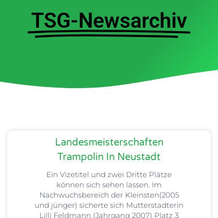
TSG-Newsarchiv
Landesmeisterschaften
Trampolin In Neustadt
Ein Vizetitel und zwei Dritte Plätze
können sich sehen lassen. Im
Nachwuchsbereich der Kleinsten(2005
und jünger) sicherte sich Mutterstadterin
Lilli Feldmann (Jahrgang 2007) Platz 3