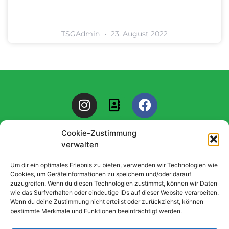
TSGAdmin
23. August 2022
I
A
F
n
d
a
s
d
c
Cookie-Zustimmung
t
r
e
verwalten
a
e
b
g
s
o
© 2025 All rights TSG "1886" Mutterstadt. Design by Elementor
Um dir ein optimales Erlebnis zu bieten, verwenden wir Technologien wie
r
s
o
Cookies, um Geräteinformationen zu speichern und/oder darauf
zuzugreifen. Wenn du diesen Technologien zustimmst, können wir Daten
a
-
k
Datenschutzerklärung
wie das Surfverhalten oder eindeutige IDs auf dieser Website verarbeiten.
m
b
Wenn du deine Zustimmung nicht erteilst oder zurückziehst, können
o
bestimmte Merkmale und Funktionen beeinträchtigt werden.
o